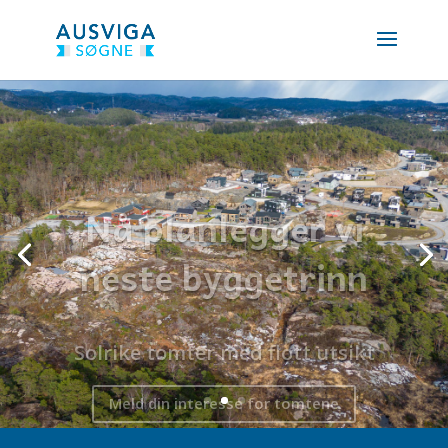
Nå planlegger vi
neste byggetrinn
Solrike tomter med flott utsikt
Meld din interesse for tomtene